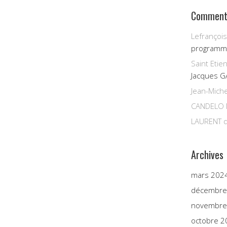
Commenta
Lefrançois
programm
Saint Etie
Jacques G
Jean-Miche
CANDELO 
LAURENT
d
Archives
mars 202
décembre
novembre
octobre 2