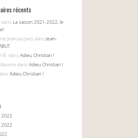
ires récents
dans
La saison 2021-2022, le
e!
nne Jean-Jacqves
dans
Jean-
ABUT.
l B.
dans
Adieu Christian !
Maurice
dans
Adieu Christian !
ans
Adieu Christian !
4
 2022
 2022
022