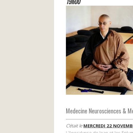
19h00
Medecine Neurosciences & Mé
C’était le
MERCREDI 22 NOVEMB
L’Apocalypse de Jean et les Enlu