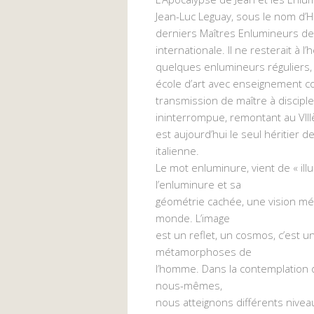
Jean-Luc Leguay, sous le nom d’Hé
derniers Maîtres Enlumineurs 
internationale. Il ne resterait à l
quelques enlumineurs réguliers,
école d’art avec enseignement col
transmission de maître à disciple,
ininterrompue, remontant au VIII
est aujourd’hui le seul héritier de 
italienne.
Le mot enluminure, vient de « ill
l’enluminure et sa
géométrie cachée, une vision mét
monde. L’image
est un reflet, un cosmos, c’est 
métamorphoses de
l’homme. Dans la contemplation d
nous-mêmes,
nous atteignons différents nivea