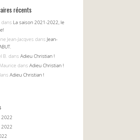
ires récents
dans
La saison 2021-2022, le
e!
nne Jean-Jacqves
dans
Jean-
ABUT.
l B.
dans
Adieu Christian !
Maurice
dans
Adieu Christian !
ans
Adieu Christian !
4
 2022
 2022
022