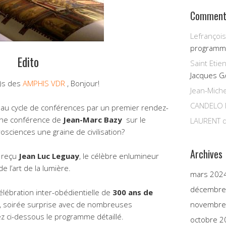
Commenta
Lefrançois
programm
Edito
Saint Etie
Jacques G
)s des
AMPHIS VDR
, Bonjour!
Jean-Miche
CANDELO 
au cycle de conférences par un premier rendez-
ne conférence de
Jean-Marc Bazy
sur le
LAURENT
d
ciences une graine de civilisation?
Archives
 reçu
Jean Luc Leguay
, le célèbre enlumineur
e l’art de la lumière.
mars 202
décembre
lébration inter-obédientielle de
300 ans de
, soirée surprise avec de nombreuses
novembre
z ci-dessous le programme détaillé.
octobre 2