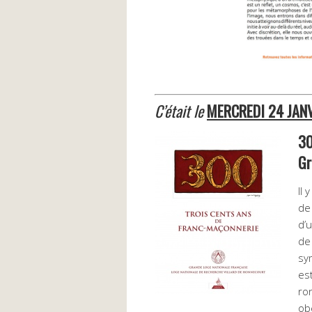
C’était le
MERCREDI 24 JAN
30
Gr
Il 
de
d’
de
sym
est
ro
ob