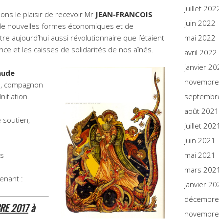
juillet 202
ons le plaisir de recevoir Mr
JEAN-FRANCOIS
juin 2022
de nouvelles formes économiques et de
re aujourd’hui aussi révolutionnaire que l’étaient
mai 2022
nce et les caisses de solidarités de nos aînés.
avril 2022
janvier 20
aude
novembre
re, compagnon
nitiation.
septembr
août 2021
 soutien,
juillet 202
juin 2021
is
mai 2021
mars 202
enant :
janvier 20
décembre
RE 2017
à
novembre