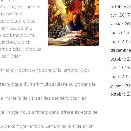
octobre 2
raclius, est l’un des
de renommée
avril 2017
’heure actuelle que
janvier 20
 non issus d’une
mai 2016
lectif, mais d’une
mars 201
 individuelle et
ème siècle. Héraclius
décembre
sa filiation
octobre 2
avril 2015
uminare », c’est-à-dire donner la lumière. Avec
mars 201
aphysique d’un art multiséculaire surgit dans le
janvier 20
octobre 2
une manière de baliser des sentiers pour les
e l’image, nous entrons dans différents états de
ux de compréhension. L’enluminure initie à voir