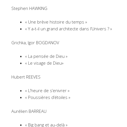
Stephen HAWKING
« Une brève histoire du temps »
« Y a-t-il un grand architecte dans l’Univers ? »
Grichka, Igor BOGDANOV
« La pensée de Dieu »
« Le visage de Dieu»
Hubert REEVES
« L’heure de s’enivrer »
« Poussières d’étoiles »
Aurélien BARREAU
« Big bang et au-delà »