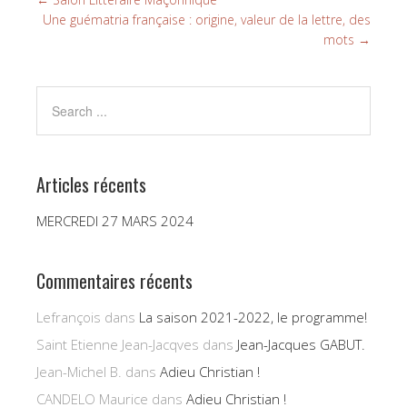
Une guématria française : origine, valeur de la lettre, des
mots
→
Articles récents
MERCREDI 27 MARS 2024
Commentaires récents
Lefrançois
dans
La saison 2021-2022, le programme!
Saint Etienne Jean-Jacqves
dans
Jean-Jacques GABUT.
Jean-Michel B.
dans
Adieu Christian !
CANDELO Maurice
dans
Adieu Christian !