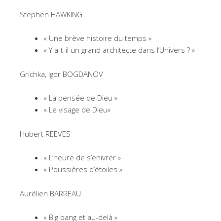
Stephen HAWKING
« Une brève histoire du temps »
« Y a-t-il un grand architecte dans l’Univers ? »
Grichka, Igor BOGDANOV
« La pensée de Dieu »
« Le visage de Dieu»
Hubert REEVES
« L’heure de s’enivrer »
« Poussières d’étoiles »
Aurélien BARREAU
« Big bang et au-delà »