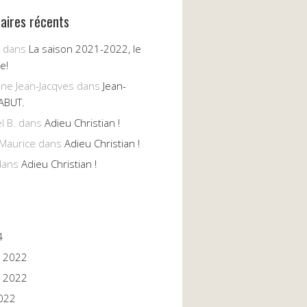
ires récents
dans
La saison 2021-2022, le
e!
nne Jean-Jacqves
dans
Jean-
ABUT.
l B.
dans
Adieu Christian !
Maurice
dans
Adieu Christian !
ans
Adieu Christian !
4
 2022
 2022
022