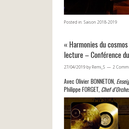
Posted in:
Saison 2018-2019
« Harmonies du cosmos 
lecture – Conférence d
27/04/2019
by
Remi_S
2 Comm
Avec Olivier BONNETON,
Ensei
Philippe FORGET,
Chef d’Orches