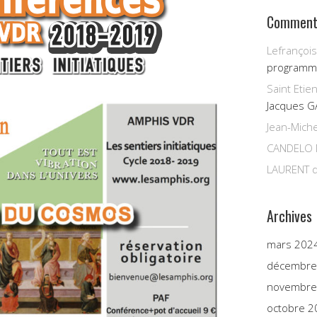
Commenta
Lefrançois
programm
Saint Etie
Jacques G
Jean-Miche
CANDELO 
LAURENT
d
Archives
mars 202
décembre
novembre
octobre 2