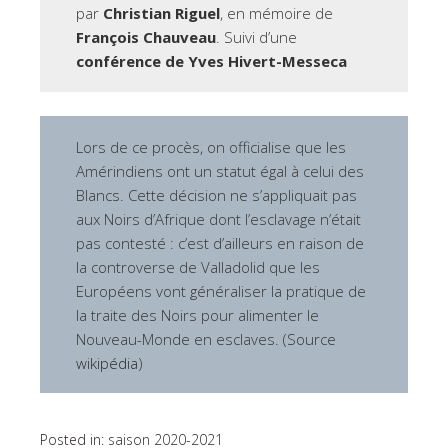
par
Christian Riguel
, en mémoire de
François Chauveau
. Suivi d’une
conférence de Yves Hivert-Messeca
Lors de ce procès, on officialise que les
Amérindiens ont un statut égal à celui des
Blancs. Cette décision ne s’appliquait pas
aux Noirs d’Afrique dont l’esclavage n’était
pas contesté : c’est d’ailleurs en raison de
la controverse de Valladolid que les
Européens vont généraliser la pratique de
la traite des Noirs pour alimenter le
Nouveau-Monde en esclaves. (Source
wikipédia
)
Posted in:
saison 2020-2021