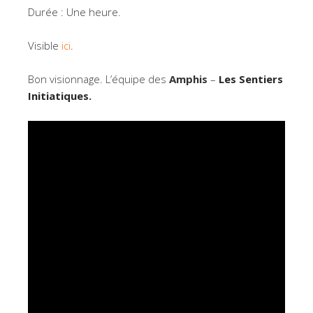
Durée : Une heure.
Visible
ici
.
Bon visionnage. L’équipe des
Amphis
–
Les Sentiers
Initiatiques
.