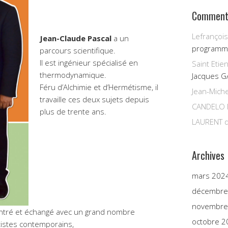
Commenta
Lefrançois
Jean-Claude Pascal
a un
programm
parcours scientifique.
Il est ingénieur spécialisé en
Saint Etie
thermodynamique.
Jacques G
Féru d’Alchimie et d’Hermétisme, il
Jean-Miche
travaille ces deux sujets depuis
CANDELO 
plus de trente ans.
LAURENT
d
Archives
mars 202
décembre
novembre
ontré et échangé avec un grand nombre
octobre 2
tistes contemporains,