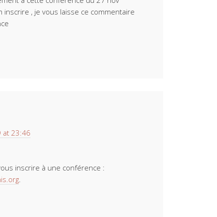
ivement à cette conférence du 27 nov
 inscrire , je vous laisse ce commentaire
nce
 at 23:46
vous inscrire à une conférence :
s.org
.