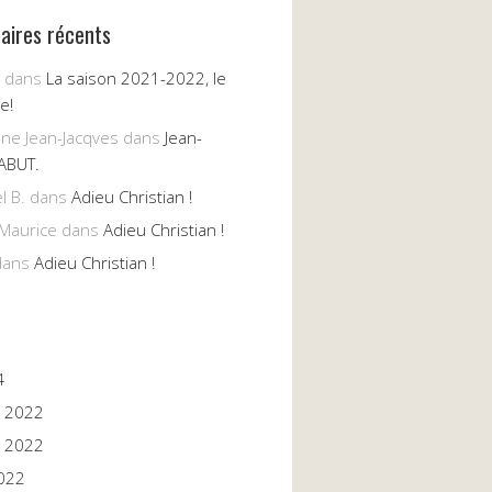
ires récents
dans
La saison 2021-2022, le
e!
nne Jean-Jacqves
dans
Jean-
ABUT.
l B.
dans
Adieu Christian !
Maurice
dans
Adieu Christian !
ans
Adieu Christian !
4
 2022
 2022
022