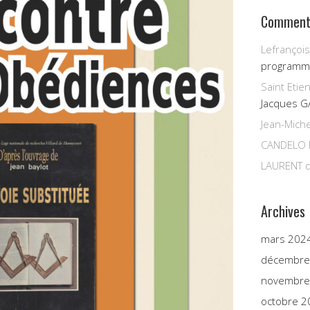
Commenta
Lefrançois
programm
Saint Etie
Jacques G
Jean-Miche
CANDELO 
LAURENT
d
Archives
mars 202
décembre
novembre
octobre 2