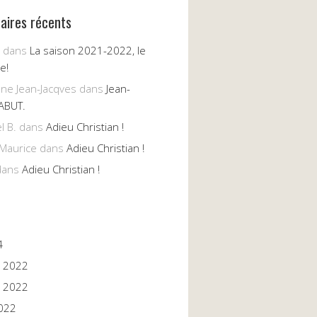
ires récents
dans
La saison 2021-2022, le
e!
nne Jean-Jacqves
dans
Jean-
ABUT.
l B.
dans
Adieu Christian !
Maurice
dans
Adieu Christian !
ans
Adieu Christian !
4
 2022
 2022
022