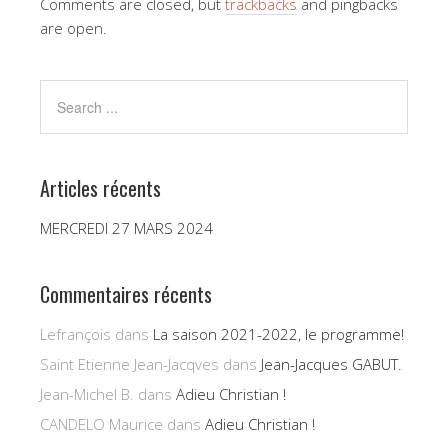
Comments are closed, but
trackbacks
and pingbacks
are open.
Articles récents
MERCREDI 27 MARS 2024
Commentaires récents
Lefrançois
dans
La saison 2021-2022, le programme!
Saint Etienne Jean-Jacqves
dans
Jean-Jacques GABUT.
Jean-Michel B.
dans
Adieu Christian !
CANDELO Maurice
dans
Adieu Christian !