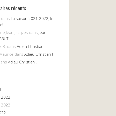
ires récents
dans
La saison 2021-2022, le
e!
nne Jean-Jacqves
dans
Jean-
ABUT.
l B.
dans
Adieu Christian !
Maurice
dans
Adieu Christian !
ans
Adieu Christian !
4
 2022
 2022
022