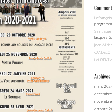
Commenta
Lefrançois
programm
Saint Etie
Jacques G
Jean-Miche
CANDELO 
LAURENT
d
Archives
mars 202
décembre
novembre
octobre 2