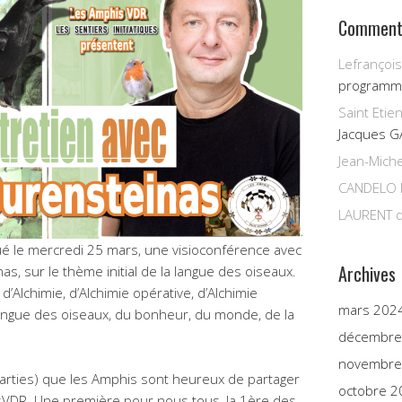
Commenta
Lefrançois
programm
Saint Etie
Jacques G
Jean-Miche
CANDELO 
LAURENT
d
é le mercredi 25 mars, une visioconférence avec
Archives
as, sur le thème initial de la langue des oiseaux.
’Alchimie, d’Alchimie opérative, d’Alchimie
mars 202
angue des oiseaux, du bonheur, du monde, de la
décembre
novembre
parties) que les Amphis sont heureux de partager
octobre 2
sVDR. Une première pour nous tous, la 1ère des