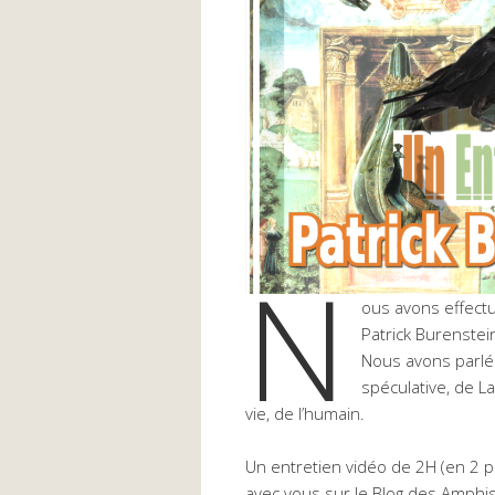
N
ous avons effectu
Patrick Burenstein
Nous avons parlé d
spéculative, de L
vie, de l’humain.
Un entretien vidéo de 2H (en 2 
avec vous sur le Blog des Amphi