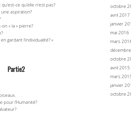
 qu’est-ce qu’elle n’est pas?
octobre 2
, une aspiration?
avril 2017
?
janvier 20
t-on « la » pierre?
mai 2016
e?
n gardant l’individualité? »
mars 201
décembre
octobre 2
Partie2
avril 2015
mars 201
janvier 20
octobre 2
 oiseaux.
ce pour l’Humanité?
salvateur?