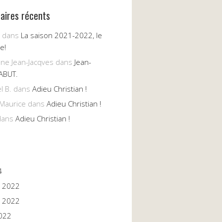
ires récents
dans
La saison 2021-2022, le
e!
nne Jean-Jacqves
dans
Jean-
ABUT.
l B.
dans
Adieu Christian !
Maurice
dans
Adieu Christian !
ans
Adieu Christian !
4
 2022
 2022
022