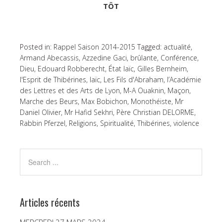
TÔT
Posted in:
Rappel Saison 2014-2015
Tagged:
actualité
,
Armand Abecassis
,
Azzedine Gaci
,
brûlante
,
Conférence
,
Dieu
,
Edouard Robberecht
,
État laïc
,
Gilles Bernheim
,
l'Esprit de Thibérines
,
laïc
,
Les Fils d'Abraham
,
l’Académie
des Lettres et des Arts de Lyon
,
M-A Ouaknin
,
Maçon
,
Marche des Beurs
,
Max Bobichon
,
Monothéiste
,
Mr
Daniel Olivier
,
Mr Hafid Sekhri
,
Père Christian DELORME
,
Rabbin Pferzel
,
Religions
,
Spiritualité
,
Thibérines
,
violence
Articles récents