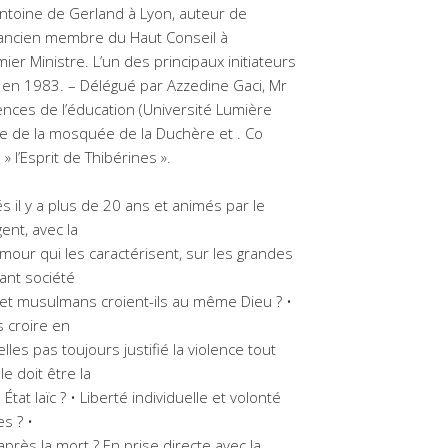
ntoine de Gerland à Lyon, auteur de
ancien membre du Haut Conseil à
ier Ministre. L’un des principaux initiateurs
 en 1983. – Délégué par Azzedine Gaci, Mr
iences de l’éducation (Université Lumière
e de la mosquée de la Duchère et . Co
» l’Esprit de Thibérines ».
s il y a plus de 20 ans et animés par le
nt, avec la
humour qui les caractérisent, sur les grandes
ant société
ien et musulmans croient-ils au même Dieu ? •
s croire en
elles pas toujours justifié la violence tout
le doit être la
tat laïc ? • Liberté individuelle et volonté
s ? •
près la mort ? En prise directe avec la