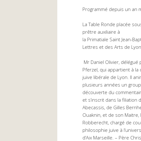
Programmé depuis un an ma
La Table Ronde placée sous
prêtre auxiliaire à
la Primatiale Saint Jean-B
Lettres et des Arts de Lyon
Mr Daniel Olivier, délégué 
Pferzel, qui appartient à 
juive libérale de Lyon. Il a
plusieurs années un grou
découverte du commentaire
et s’inscrit dans la filiatio
Abecassis, de Gilles Bernh
Ouaknin, et de son Maitre,
Robberecht, chargé de cou
philosophie juive à l’univers
d’Aix Marseille. – Père Ch