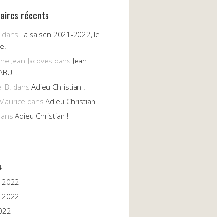
ires récents
dans
La saison 2021-2022, le
e!
nne Jean-Jacqves
dans
Jean-
ABUT.
l B.
dans
Adieu Christian !
Maurice
dans
Adieu Christian !
ans
Adieu Christian !
4
 2022
 2022
022