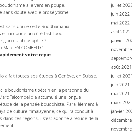
e bouddhisme a le vent en poupe.
juillet 202
e sans doute avec le prosélytisme
juin 2022
mai 2022
est sans doute cette Buddhamania
avril 2022
 et lui donne un côté fast-food
eligion ou philosophie ?
janvier 20
ean-Marc FALCOMBELLO.
novembre
rapidement votre repas
septembr
août 2021
o a fait toutes ses études à Genève, en Suisse.
juillet 202
juin 2021
c le bouddhisme tibétain en la personne du
mai 2021
Marc Falcombello a accumulé une longue
mars 202
’étude de la pensée bouddhiste. Parallèlement à
ys de culture himalayenne, ce qui l’a conduit à
janvier 20
dans ces régions, il s’est adonné à l’étude de la
décembre
gnement.
novembre