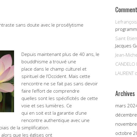
Commenta
Lefrançois
ntraste sans doute avec le prosélytisme
programm
Saint Etie
Jacques G
Depuis maintenant plus de 40 ans, le
Jean-Miche
bouddhisme a trouvé une
CANDELO 
place dans le champ culturel et
LAURENT
d
spirituel de l’Occident. Mais cette
rencontre ne se fait pas sans devoir
faire l’effort de comprendre
Archives
quelles sont les spécificités de cette
voie et ses lumières. Ce
mars 202
qui en soit est la garantie d’une
décembre
rencontre authentique avec une
novembre
iais de la simplification.
octobre 2
: alors que les églises ont