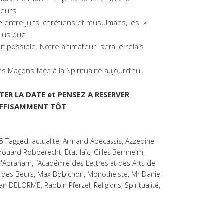
uteurs
 entre juifs, chrétiens et musulmans, les »
plus que
t possible. Notre animateur sera le relais
 Maçons face à la Spiritualité aujourd’hui.
TER LA DATE et PENSEZ A RESERVER
FFISAMMENT TÔT
5
Tagged:
actualité
,
Armand Abecassis
,
Azzedine
douard Robberecht
,
État laïc
,
Gilles Bernheim
,
 d'Abraham
,
l’Académie des Lettres et des Arts de
 des Beurs
,
Max Bobichon
,
Monothéiste
,
Mr Daniel
tian DELORME
,
Rabbin Pferzel
,
Religions
,
Spiritualité
,