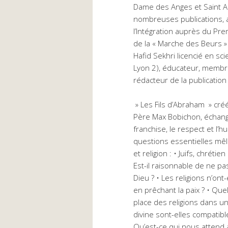
Dame des Anges et Saint A
nombreuses publications, 
l’Intégration auprès du Prem
de la « Marche des Beurs »
Hafid Sekhri licencié en sc
Lyon 2), éducateur, membr
rédacteur de la publication 
» Les Fils d’Abraham » créé
Père Max Bobichon, échange
franchise, le respect et l’
questions essentielles mêl
et religion : • Juifs, chrét
Est-il raisonnable de ne pa
Dieu ? • Les religions n’ont-
en prêchant la paix ? • Quel
place des religions dans un É
divine sont-elles compatible
Qu’est-ce qui nous attend a