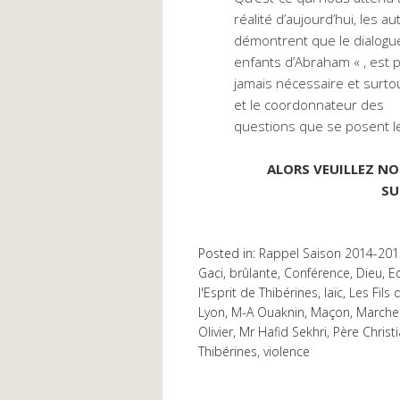
réalité d’aujourd’hui, les a
démontrent que le dialogue
enfants d’Abraham « , est 
jamais nécessaire et surtou
et le coordonnateur des
questions que se posent les
ALORS VEUILLEZ NO
SU
Posted in:
Rappel Saison 2014-201
Gaci
,
brûlante
,
Conférence
,
Dieu
,
E
l'Esprit de Thibérines
,
laïc
,
Les Fils
Lyon
,
M-A Ouaknin
,
Maçon
,
Marche
Olivier
,
Mr Hafid Sekhri
,
Père Chris
Thibérines
,
violence