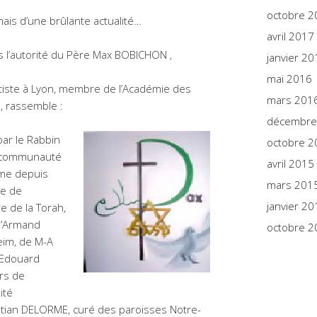
octobre 2
is d’une brûlante actualité…
avril 2017
 l’autorité du Père Max BOBICHON ,
janvier 20
mai 2016
aptiste à Lyon, membre de l’Académie des
mars 201
, rassemble :
décembre
par le Rabbin
octobre 2
la communauté
avril 2015
nime depuis
mars 201
pe de
janvier 20
 de la Torah,
n d’Armand
octobre 2
eim, de M-A
 Edouard
rs de
ité
ristian DELORME, curé des paroisses Notre-