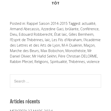
TÔT
Posted in:
Rappel Saison 2014-2015
Tagged:
actualité
,
Armand Abecassis
,
Azzedine Gaci
,
brûlante
,
Conférence
,
Dieu
,
Edouard Robberecht
,
État laïc
,
Gilles Bernheim
,
l'Esprit de Thibérines
,
laïc
,
Les Fils d'Abraham
,
l’Académie
des Lettres et des Arts de Lyon
,
M-A Ouaknin
,
Maçon
,
Marche des Beurs
,
Max Bobichon
,
Monothéiste
,
Mr
Daniel Olivier
,
Mr Hafid Sekhri
,
Père Christian DELORME
,
Rabbin Pferzel
,
Religions
,
Spiritualité
,
Thibérines
,
violence
Articles récents