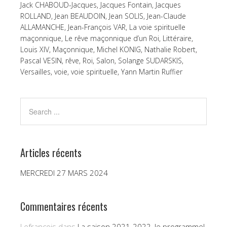
Jack CHABOUD-Jacques
,
Jacques Fontain
,
Jacques
ROLLAND
,
Jean BEAUDOIN
,
Jean SOLIS
,
Jean-Claude
ALLAMANCHE
,
Jean-François VAR
,
La voie spirituelle
maçonnique
,
Le rêve maçonnique d’un Roi
,
Littéraire
,
Louis XIV
,
Maçonnique
,
Michel KONIG
,
Nathalie Robert
,
Pascal VESIN
,
rêve
,
Roi
,
Salon
,
Solange SUDARSKIS
,
Versailles
,
voie
,
voie spirituelle
,
Yann Martin Ruffier
Articles récents
MERCREDI 27 MARS 2024
Commentaires récents
Lefrançois
dans
La saison 2021-2022, le programme!