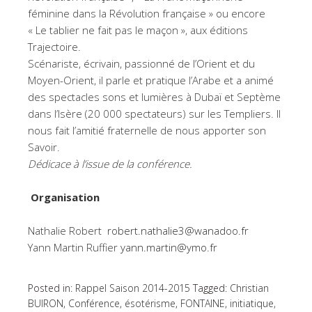
féminine dans la Révolution française » ou encore
« Le tablier ne fait pas le maçon », aux éditions
Trajectoire.
Scénariste, écrivain, passionné de l’Orient et du
Moyen-Orient, il parle et pratique l’Arabe et a animé
des spectacles sons et lumières à Dubaï et Septème
dans l’Isère (20 000 spectateurs) sur les Templiers. Il
nous fait l’amitié fraternelle de nous apporter son
Savoir.
Dédicace à l’issue de la conférence.
Organisation
Nathalie Robert
robert.nathalie3@wanadoo.fr
Yann Martin Ruffier
yann.martin@ymo.fr
Posted in:
Rappel Saison 2014-2015
Tagged:
Christian
BUIRON
,
Conférence
,
ésotérisme
,
FONTAINE
,
initiatique
,