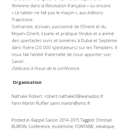
féminine dans la Révolution française » ou encore
« Le tablier ne fait pas le maçon », aux éditions
Trajectoire.
Scénariste, écrivain, passionné de l’Orient et du
Moyen-Orient, il parle et pratique l’Arabe et a animé
des spectacles sons et lumières à Dubaï et Septème
dans l’Isère (20 000 spectateurs) sur les Templiers. Il
nous fait l’amitié fraternelle de nous apporter son
Savoir.
Dédicace à l’issue de la conférence.
Organisation
Nathalie Robert
robert.nathalie3@wanadoo.fr
Yann Martin Ruffier
yann.martin@ymo.fr
Posted in:
Rappel Saison 2014-2015
Tagged:
Christian
BUIRON
,
Conférence
,
ésotérisme
,
FONTAINE
,
initiatique
,