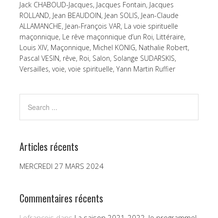
Jack CHABOUD-Jacques
,
Jacques Fontain
,
Jacques
ROLLAND
,
Jean BEAUDOIN
,
Jean SOLIS
,
Jean-Claude
ALLAMANCHE
,
Jean-François VAR
,
La voie spirituelle
maçonnique
,
Le rêve maçonnique d’un Roi
,
Littéraire
,
Louis XIV
,
Maçonnique
,
Michel KONIG
,
Nathalie Robert
,
Pascal VESIN
,
rêve
,
Roi
,
Salon
,
Solange SUDARSKIS
,
Versailles
,
voie
,
voie spirituelle
,
Yann Martin Ruffier
Articles récents
MERCREDI 27 MARS 2024
Commentaires récents
Lefrançois
dans
La saison 2021-2022, le programme!