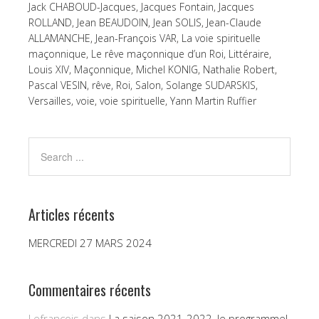
Jack CHABOUD-Jacques
,
Jacques Fontain
,
Jacques
ROLLAND
,
Jean BEAUDOIN
,
Jean SOLIS
,
Jean-Claude
ALLAMANCHE
,
Jean-François VAR
,
La voie spirituelle
maçonnique
,
Le rêve maçonnique d’un Roi
,
Littéraire
,
Louis XIV
,
Maçonnique
,
Michel KONIG
,
Nathalie Robert
,
Pascal VESIN
,
rêve
,
Roi
,
Salon
,
Solange SUDARSKIS
,
Versailles
,
voie
,
voie spirituelle
,
Yann Martin Ruffier
Articles récents
MERCREDI 27 MARS 2024
Commentaires récents
Lefrançois
dans
La saison 2021-2022, le programme!