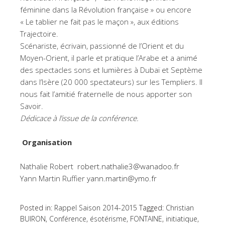
féminine dans la Révolution française » ou encore
« Le tablier ne fait pas le maçon », aux éditions
Trajectoire.
Scénariste, écrivain, passionné de l’Orient et du
Moyen-Orient, il parle et pratique l’Arabe et a animé
des spectacles sons et lumières à Dubaï et Septème
dans l’Isère (20 000 spectateurs) sur les Templiers. Il
nous fait l’amitié fraternelle de nous apporter son
Savoir.
Dédicace à l’issue de la conférence.
Organisation
Nathalie Robert
robert.nathalie3@wanadoo.fr
Yann Martin Ruffier
yann.martin@ymo.fr
Posted in:
Rappel Saison 2014-2015
Tagged:
Christian
BUIRON
,
Conférence
,
ésotérisme
,
FONTAINE
,
initiatique
,