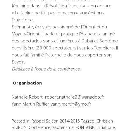
féminine dans la Révolution française » ou encore
« Le tablier ne fait pas le maçon », aux éditions
Trajectoire.
Scénariste, écrivain, passionné de l’Orient et du
Moyen-Orient, il parle et pratique l’Arabe et a animé
des spectacles sons et lumières à Dubaï et Septème
dans l’Isère (20 000 spectateurs) sur les Templiers. Il
nous fait l’amitié fraternelle de nous apporter son
Savoir.
Dédicace à l’issue de la conférence.
Organisation
Nathalie Robert
robert.nathalie3@wanadoo.fr
Yann Martin Ruffier
yann.martin@ymo.fr
Posted in:
Rappel Saison 2014-2015
Tagged:
Christian
BUIRON
,
Conférence
,
ésotérisme
,
FONTAINE
,
initiatique
,