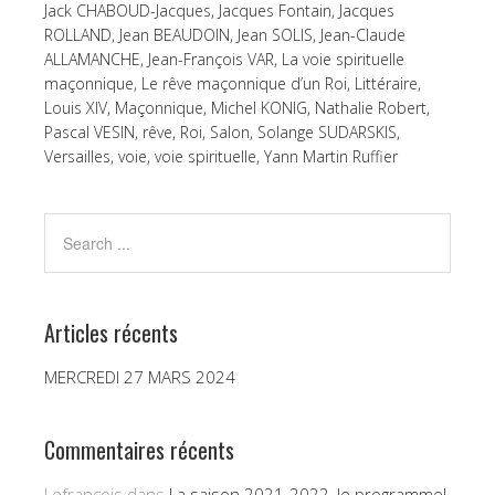
Jack CHABOUD-Jacques
,
Jacques Fontain
,
Jacques
ROLLAND
,
Jean BEAUDOIN
,
Jean SOLIS
,
Jean-Claude
ALLAMANCHE
,
Jean-François VAR
,
La voie spirituelle
maçonnique
,
Le rêve maçonnique d’un Roi
,
Littéraire
,
Louis XIV
,
Maçonnique
,
Michel KONIG
,
Nathalie Robert
,
Pascal VESIN
,
rêve
,
Roi
,
Salon
,
Solange SUDARSKIS
,
Versailles
,
voie
,
voie spirituelle
,
Yann Martin Ruffier
Articles récents
MERCREDI 27 MARS 2024
Commentaires récents
Lefrançois
dans
La saison 2021-2022, le programme!