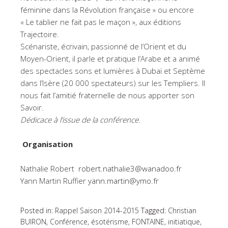
féminine dans la Révolution française » ou encore
« Le tablier ne fait pas le maçon », aux éditions
Trajectoire.
Scénariste, écrivain, passionné de l’Orient et du
Moyen-Orient, il parle et pratique l’Arabe et a animé
des spectacles sons et lumières à Dubaï et Septème
dans l’Isère (20 000 spectateurs) sur les Templiers. Il
nous fait l’amitié fraternelle de nous apporter son
Savoir.
Dédicace à l’issue de la conférence.
Organisation
Nathalie Robert
robert.nathalie3@wanadoo.fr
Yann Martin Ruffier
yann.martin@ymo.fr
Posted in:
Rappel Saison 2014-2015
Tagged:
Christian
BUIRON
,
Conférence
,
ésotérisme
,
FONTAINE
,
initiatique
,