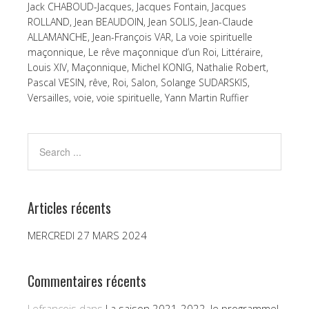
Jack CHABOUD-Jacques
,
Jacques Fontain
,
Jacques
ROLLAND
,
Jean BEAUDOIN
,
Jean SOLIS
,
Jean-Claude
ALLAMANCHE
,
Jean-François VAR
,
La voie spirituelle
maçonnique
,
Le rêve maçonnique d’un Roi
,
Littéraire
,
Louis XIV
,
Maçonnique
,
Michel KONIG
,
Nathalie Robert
,
Pascal VESIN
,
rêve
,
Roi
,
Salon
,
Solange SUDARSKIS
,
Versailles
,
voie
,
voie spirituelle
,
Yann Martin Ruffier
Articles récents
MERCREDI 27 MARS 2024
Commentaires récents
Lefrançois
dans
La saison 2021-2022, le programme!