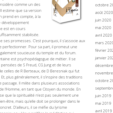
considère comme un des
octobre 2
Il estime que sa version
août 2020
 on prend en compte, à la
juin 2020
 le développement
mai 2020
lle est en cours
uffisamment stabilisée.
avril 2020
 de ses promesses. C’est pourquoi, il s’associe aux
mars 202
e perfectionner. Pour sa part, il promeut une
février 20
 également soucieuse du temple et du forum.
janvier 20
ntaine est psychopédagogue de métier. Il se
s pensées de S Freud, CG Jung et de leurs
décembre
 de celles de R Berteaux, de D Beresniak qui fut
novembre
 Et, plus généralement, il s’inspire des traditions
octobre 2
e passage. Il milite dans plusieurs associations
septembr
 de l’Homme, en tant que Citoyen du monde. En
ense que la spiritualité n’est pas seulement une
juin 2019
en-être, mais qu’elle doit se prolonger dans le
mai 2019
oncret. D’ailleurs, il se méfie du lyrisme
avril 2019