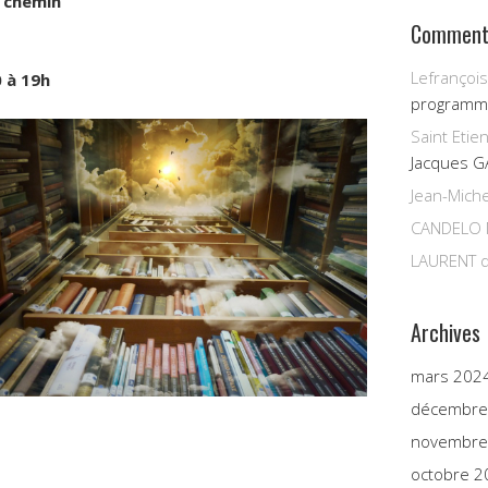
e chemin
Commenta
Lefrançois
 à 19h
programm
Saint Etie
Jacques G
Jean-Miche
CANDELO 
LAURENT
d
Archives
mars 202
décembre
novembre
octobre 2