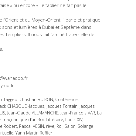
ise » ou encore « Le tablier ne fait pas le
 l’Orient et du Moyen-Orient, il parle et pratique
es sons et lumières à Dubaï et Septème dans
s Templiers. Il nous fait l’amitié fraternelle de
e.
e3@wanadoo.fr
ymo.fr
5
Tagged:
Christian BUIRON
,
Conférence
,
Jack CHABOUD-Jacques
,
Jacques Fontain
,
Jacques
LIS
,
Jean-Claude ALLAMANCHE
,
Jean-François VAR
,
La
e maçonnique d’un Roi
,
Littéraire
,
Louis XIV
,
ie Robert
,
Pascal VESIN
,
rêve
,
Roi
,
Salon
,
Solange
rituelle
,
Yann Martin Ruffier