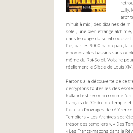
retro
Lully,
archit
minuit à midi, des dizaines de m
soleil, une bien étrange alchimie,
dans le rouge du soleil couchant
l’air, par les 9000 ha du parc, la 
innombrables bassins sans oublier
même du Roi-Soleil. Voltaire pourr
réellement le Siècle de Louis XIV.
Partons à la découverte de ce tr
décryptons toutes les clés ésotér
Rolland est reconnu comme l’un d
français de l’Ordre du Temple et 
l’auteur d’ouvrages de référence 
Templiers – Les Archives secrètes
trésor des templiers », « Des Tem
« Les Francs-maçons dans la Révo