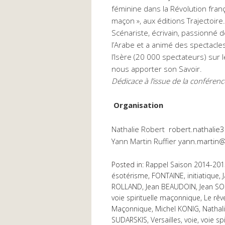
féminine dans la Révolution frança
maçon », aux éditions Trajectoire.
Scénariste, écrivain, passionné de
l’Arabe et a animé des spectacl
l’Isère (20 000 spectateurs) sur le
nous apporter son Savoir.
Dédicace à l’issue de la conférenc
Organisation
Nathalie Robert
robert.nathali
Yann Martin Ruffier
yann.martin@
Posted in:
Rappel Saison 2014-201
ésotérisme
,
FONTAINE
,
initiatique
,
ROLLAND
,
Jean BEAUDOIN
,
Jean SO
voie spirituelle maçonnique
,
Le rêv
Maçonnique
,
Michel KONIG
,
Nathal
SUDARSKIS
,
Versailles
,
voie
,
voie spi