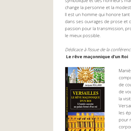
symbolique et des honneurs maçon
change la personne et la modestie
Il est un homme qui honore tant l
dans ses ouvrages de prose et de
passion pour la transmission, profa
le mieux possible.
Dédicace à l’issue de la conférenc
Le rêve maçonnique d’un Roi
Manièr
compos
de cou
de vou
la vis
Versai
les ép
pour r
corpor