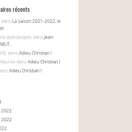
ires récents
dans
La saison 2021-2022, le
e!
nne Jean-Jacqves
dans
Jean-
ABUT.
l B.
dans
Adieu Christian !
Maurice
dans
Adieu Christian !
ans
Adieu Christian !
4
 2022
 2022
022