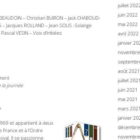
juillet 202
juin 2022
BEAUDOIN – Christian BUIRON – Jack CHABOUD-
mai 2022
G – Jacques ROLLAND – Jean SOLIS -Solange
ascal VESIN – Voix d’InItiées
avril 2022
janvier 20
novembre
septembr
août 2021
ement
juillet 202
 la journée
juin 2021
mai 2021
e
mars 202
janvier 20
1969 et appartient à deux
décembre
 France et à l’Ordre
novembre
 royal. Il se passionne