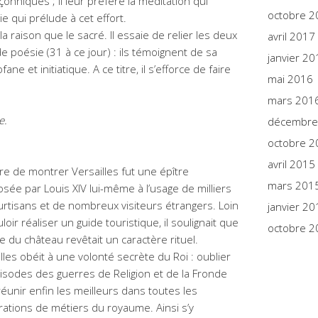
niques ; il leur préfère la méditation qui
octobre 2
 qui prélude à cet effort.
a raison que le sacré. Il essaie de relier les deux
avril 2017
 poésie (31 à ce jour) : ils témoignent de sa
janvier 20
ne et initiatique. A ce titre, il s’efforce de faire
mai 2016
mars 201
e.
décembre
octobre 2
avril 2015
e de montrer Versailles fut une épître
mars 201
ée par Louis XIV lui-même à l’usage de milliers
rtisans et de nombreux visiteurs étrangers. Loin
janvier 20
loir réaliser un guide touristique, il soulignait que
octobre 2
ite du château revêtait un caractère rituel.
lles obéit à une volonté secrète du Roi : oublier
isodes des guerres de Religion et de la Fronde
éunir enfin les meilleurs dans toutes les
ations de métiers du royaume. Ainsi s’y