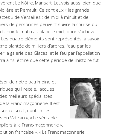
uvèrent Le Nôtre, Mansart, Louvois aussi bien que
 Molière et Perrault. Ce sont eux « les grands
ectes » de Versailles : de midi à minuit et de
illiers de personnes peuvent suivre la course du
 du noir le matin au blanc le midi, pour s’achever
. Les quatre éléments sont représentés, à savoir
terre plantée de milliers d’arbres, l’eau par les
 la galerie des Glaces, et le feu par l’appellation
a ainsi écrire que cette période de l’histoire fut
ésor de notre patrimoine et
iques qu’il recèle. Jacques
es meilleurs spécialistes
de la Franc-maçonnerie. Il est
sur ce sujet, dont : « Les
 du Vatican », « Le véritable
pliers à la Franc-maçonnerie »,
lution française », « La Franc maçonnerie