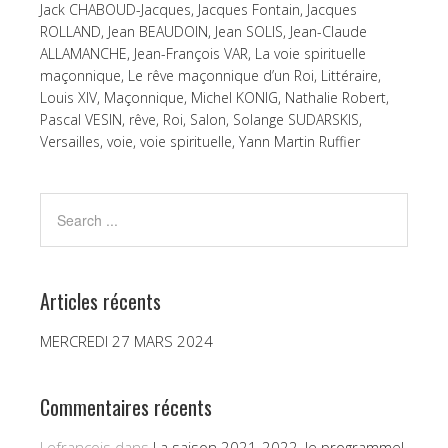
Jack CHABOUD-Jacques
,
Jacques Fontain
,
Jacques
ROLLAND
,
Jean BEAUDOIN
,
Jean SOLIS
,
Jean-Claude
ALLAMANCHE
,
Jean-François VAR
,
La voie spirituelle
maçonnique
,
Le rêve maçonnique d’un Roi
,
Littéraire
,
Louis XIV
,
Maçonnique
,
Michel KONIG
,
Nathalie Robert
,
Pascal VESIN
,
rêve
,
Roi
,
Salon
,
Solange SUDARSKIS
,
Versailles
,
voie
,
voie spirituelle
,
Yann Martin Ruffier
Articles récents
MERCREDI 27 MARS 2024
Commentaires récents
Lefrançois
dans
La saison 2021-2022, le programme!