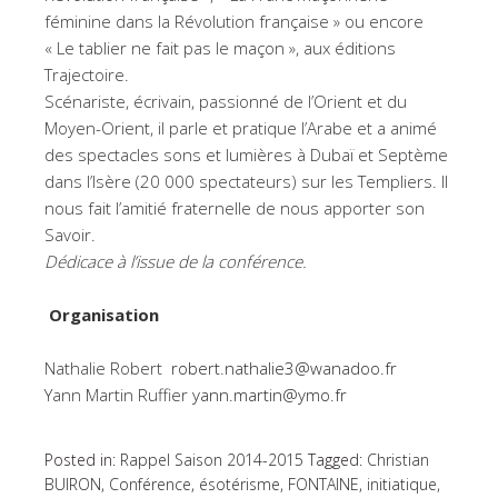
féminine dans la Révolution française » ou encore
« Le tablier ne fait pas le maçon », aux éditions
Trajectoire.
Scénariste, écrivain, passionné de l’Orient et du
Moyen-Orient, il parle et pratique l’Arabe et a animé
des spectacles sons et lumières à Dubaï et Septème
dans l’Isère (20 000 spectateurs) sur les Templiers. Il
nous fait l’amitié fraternelle de nous apporter son
Savoir.
Dédicace à l’issue de la conférence.
Organisation
Nathalie Robert
robert.nathalie3@wanadoo.fr
Yann Martin Ruffier
yann.martin@ymo.fr
Posted in:
Rappel Saison 2014-2015
Tagged:
Christian
BUIRON
,
Conférence
,
ésotérisme
,
FONTAINE
,
initiatique
,