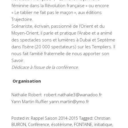
féminine dans la Révolution française » ou encore
« Le tablier ne fait pas le maçon », aux éditions
Trajectoire.
Scénariste, écrivain, passionné de l’Orient et du
Moyen-Orient, il parle et pratique l’Arabe et a animé
des spectacles sons et lumières à Dubaï et Septème
dans l’Isère (20 000 spectateurs) sur les Templiers. Il
nous fait l’amitié fraternelle de nous apporter son
Savoir.
Dédicace à l’issue de la conférence.
Organisation
Nathalie Robert
robert.nathalie3@wanadoo.fr
Yann Martin Ruffier
yann.martin@ymo.fr
Posted in:
Rappel Saison 2014-2015
Tagged:
Christian
BUIRON
,
Conférence
,
ésotérisme
,
FONTAINE
,
initiatique
,