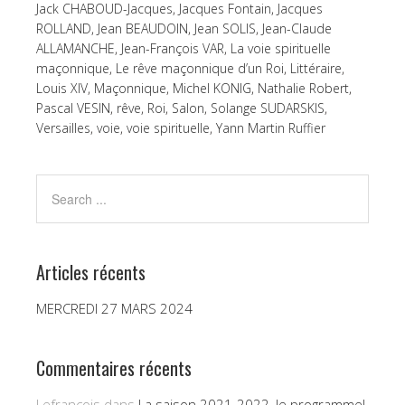
Jack CHABOUD-Jacques
,
Jacques Fontain
,
Jacques
ROLLAND
,
Jean BEAUDOIN
,
Jean SOLIS
,
Jean-Claude
ALLAMANCHE
,
Jean-François VAR
,
La voie spirituelle
maçonnique
,
Le rêve maçonnique d’un Roi
,
Littéraire
,
Louis XIV
,
Maçonnique
,
Michel KONIG
,
Nathalie Robert
,
Pascal VESIN
,
rêve
,
Roi
,
Salon
,
Solange SUDARSKIS
,
Versailles
,
voie
,
voie spirituelle
,
Yann Martin Ruffier
Articles récents
MERCREDI 27 MARS 2024
Commentaires récents
Lefrançois
dans
La saison 2021-2022, le programme!